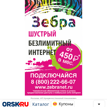
Популярное →
Строительство и ремонт
Афиша
Телекоммуникации и связь
Строительство и ремонт
Торговля
Авто и мото
Бизнес и финансы
Рестораны, кафе, бары
Юристы, Экспертиза, Страхование
Развлечения и отдых
Ремонт
Спорт Фитнес
Социальные организации
Недвижимость
Это интересно
Реклама. ИП Кучеренко Николай Николаевич
Красота Косметология
Администрация
Каталог
Купоны