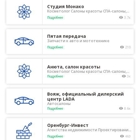
Студия Монако
Косметолог Салоны красоты СПА-салоны,
массаж
Подробнее
3.7к
Пятая передача
Запчасти к авто и мототехнике
Подробнее
210
Анюта, салон красоты
Косметолог Салоны красоты СПА-салоны,
массаж
Подробнее
3к
Вояж, официальный дилерский
центр LADA
Автосалоны
Подробнее
8.6к
Оренбург-Инвест
Агентства недвижимости Проектирование
Ремонт и отделка Строительные
Подробнее
463
организации