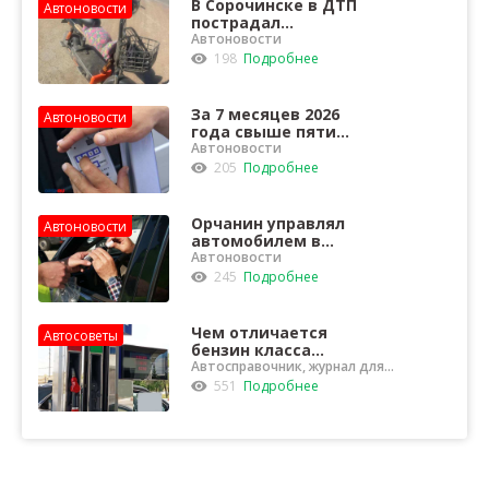
В Сорочинске в ДТП
Автоновости
пострадал
водитель
Автоновости
электросамоката
198
Подробнее
За 7 месяцев 2026
Автоновости
года свыше пяти
тысяч орчан были
Автоновости
оштрафованы за
205
Подробнее
неправильную
тонировку стёкол
Орчанин управлял
Автоновости
автомобилем в
состоянии
Автоновости
опьянения и
245
Подробнее
лишился
автомобиля
Чем отличается
Автосоветы
бензин класса
"Евро-5" от "Евро-3"?
Автосправочник, журнал для
водителей
551
Подробнее