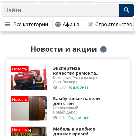
Медицина Здоровье
Промышленность
Путешествия, Туризм
Сельское хозяйство
Все категории
Афиша
Строительство 
Гостиницы
Городское хозяйство
Образование
Ветеринария, Зоотовары
Новости и акции
Бытовые услуги
Курьерская служба, Службы до...
→
СМИ и Реклама
Купоны
Экспертиза
Новость
качества ремонта
автомобиля
Компания "Автоэксперт"
проведет
АвтоЭксперт
профессиональную
583
Подробнее
независимую экспертизу
ТС
Бамбуковые панели
Новость
для стен
Современный
отделочный материал
Новый декор
для интерьера
3.1к
Подробнее
Мебель в удобное
Новость
для вас время!