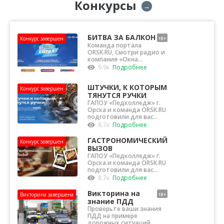
Конкурсы
→
БИТВА ЗА БАЛКОН
Конкурс завершен
18+
Команда портала
ORSK.RU, Смотри радио и
компания «Окна
«Фаворит» (ИП Гелунг О...
9.9к
Подробнее
ШТУЧКИ, К КОТОРЫМ
Конкурс завершен
ТЯНУТСЯ РУЧКИ
ГАПОУ «Педколледж» г.
Орска и команда ORSK.RU
подготовили для вас
конкурс тра...
8.7к
Подробнее
ГАСТРОНОМИЧЕСКИЙ
Конкурс завершен
12+
ВЫЗОВ
ГАПОУ «Педколледж» г.
Орска и команда ORSK.RU
подготовили для вас
интересный,...
8.7к
Подробнее
Викторина на
Викторина завершена
18+
знание ПДД
Проверьте ваши знания
ПДД на примере
дорожных ситуаций