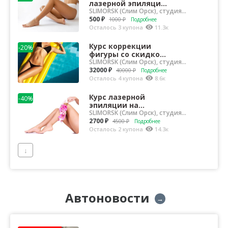
лазерной эпиляции
на аппарате
SLIMORSK (Слим Орск), студия
эффективной косметологии
Morpheus 8 со
500 ₽
1000 ₽
Подробнее
скидкой 50% в
Осталось 3 купона
11.3к
студ...
Курс коррекции
-20%
фигуры со скидкой
20% в студии
SLIMORSK (Слим Орск), студия
эффективной косметологии
эффективной
32000 ₽
40000 ₽
Подробнее
косметологии
Осталось 4 купона
8.6к
SLIMORSK
Курс лазерной
-40%
эпиляции на
аппарате Morpheus 8
SLIMORSK (Слим Орск), студия
эффективной косметологии
со скидкой 40% в
2700 ₽
4500 ₽
Подробнее
студии эффект...
Осталось 2 купона
14.3к
↓
Автоновости
→