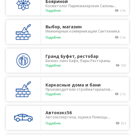
Бояриной
Косметолог Парикмахерские Салоны
красоты
Подробнее
2.8к
Выбор, магазин
Инженерные коммуникации Сантехника
Подробнее
2.6к
Гранд Буфет, рестобар
Бизнес-ланч Кафе, бары Рестораны
Подробнее
760
Каркасные дома и бани
Производители стройматериалов
Строительные организации
Подробнее
2.3к
Автонэкс56
Автоэкспертиза, оценка Помощь
автовладельцам Техосмотр,
Подробнее
254
автострахование Эвакуаторы