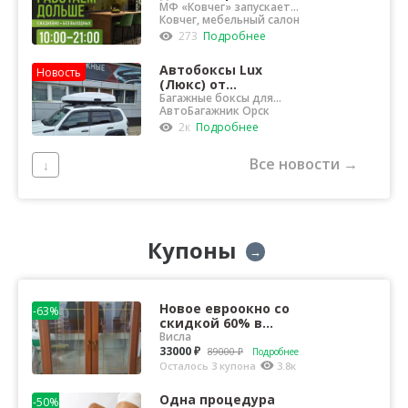
МФ «Ковчег» запускает
пилотный проект!
Ковчег, мебельный салон
273
Подробнее
Автобоксы Lux
Новость
(Люкс) от
официального
Багажные боксы для
любого автомобиля
АвтоБагажник Орск
дилера в Орске
2к
Подробнее
Все новости →
↓
Купоны
→
Новое евроокно со
-63%
скидкой 60% в
компании Висла
Висла
33000 ₽
89000 ₽
Подробнее
Осталось 3 купона
3.8к
Одна процедура
-50%