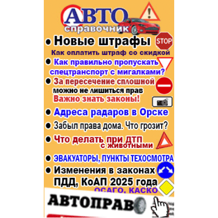
Популярное →
Строительство и ремонт
Афиша
Телекоммуникации и связь
Строительство и ремонт
Торговля
Авто и мото
Бизнес и финансы
Рестораны, кафе, бары
Юристы, Экспертиза, Страхование
Развлечения и отдых
Ремонт
Спорт Фитнес
Социальные организации
Недвижимость
Это интересно
Красота Косметология
Администрация