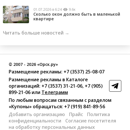
01.07.2026 в 6:24
9.6к
Сколько окон должно быть в маленькой
квартире
Читать больше новостей →
©
2007
- 2026 «Орск.ру»
Размещение рекламы:
+7 (3537) 25-08-07
Размещение рекламы в Каталоге
организаций
:
+7 (3537) 31-21-06
,
+7 (905)
899-21-06
или
Телеграмм
По любым вопросам связанным с разделом
«Купоны»
обращаться:
+7 (919) 841-89-56
Добавить организацию
Прайс
Политика
конфиденциальности
Согласие посетителя
на обработку персональных данных