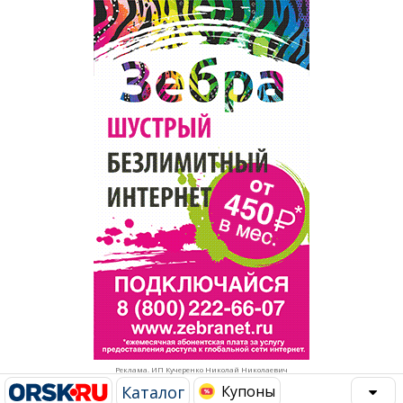
Популярное →
Строительство и ремонт
Афиша
Телекоммуникации и связь
Строительство и ремонт
Торговля
Авто и мото
Бизнес и финансы
Рестораны, кафе, бары
Юристы, Экспертиза, Страхование
Развлечения и отдых
Ремонт
Спорт Фитнес
Социальные организации
Недвижимость
Это интересно
Реклама. ИП Кучеренко Николай Николаевич
Красота Косметология
Администрация
Каталог
Купоны