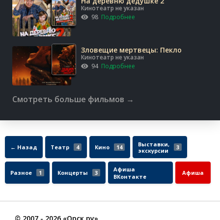
На деревню дедушке 2
Кинотеатр не указан
98
Подробнее
Зловещие мертвецы: Пекло
Кинотеатр не указан
94
Подробнее
Смотреть больше фильмов →
Выставки,
← Назад
Театр
4
Кино
14
3
экскурсии
Афиша
Разное
1
Концерты
3
Афиша
ВКонтакте
©
2007
- 2026 «Орск.ру»