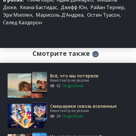
Дюке, Кеана Бастидас, Джефф Юн, Райан Тернер,
Эри Миллен, Марисоль Д’Андреа, Остин Туасон,
Селед Калдерон
Смотрите также
→
Всё, что мы потеряли
Кинотеатр не указан
62
Подробнее
Смешарики сквозь вселенные
Кинотеатр не указан
36
Подробнее