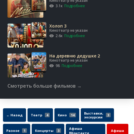
Кинотеатр не указан
3.1к
Подробнее
Холоп 3
Кинотеатр не указан
2.6к
Подробнее
На деревню дедушке 2
Кинотеатр не указан
98
Подробнее
Смотреть больше фильмов →
Выставки,
← Назад
Театр
4
Кино
14
3
экскурсии
Афиша
Разное
1
Концерты
3
Афиша
ВКонтакте