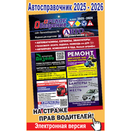
Популярное →
Строительство и ремонт
Афиша
Телекоммуникации и связь
Строительство и ремонт
Торговля
Авто и мото
Бизнес и финансы
Рестораны, кафе, бары
Юристы, Экспертиза, Страхование
Развлечения и отдых
Ремонт
Спорт Фитнес
Социальные организации
Недвижимость
Это интересно
Красота Косметология
Администрация