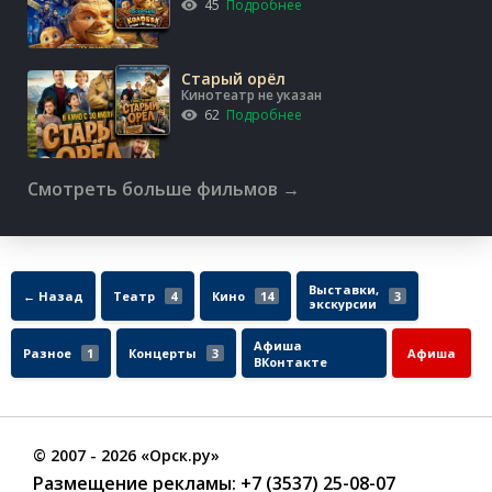
45
Подробнее
Старый орёл
Кинотеатр не указан
62
Подробнее
Смотреть больше фильмов →
Выставки,
← Назад
Театр
4
Кино
14
3
экскурсии
Афиша
Разное
1
Концерты
3
Афиша
ВКонтакте
©
2007
- 2026 «Орск.ру»
Размещение рекламы:
+7 (3537) 25-08-07