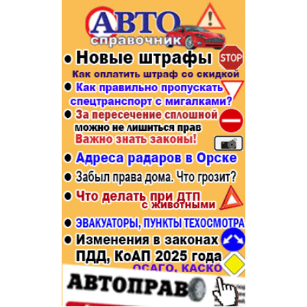
Популярное →
Строительство и ремонт
Афиша
Телекоммуникации и связь
Строительство и ремонт
Торговля
Авто и мото
Бизнес и финансы
Рестораны, кафе, бары
Юристы, Экспертиза, Страхование
Развлечения и отдых
Ремонт
Спорт Фитнес
Социальные организации
Недвижимость
Это интересно
Красота Косметология
Администрация