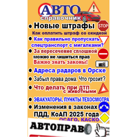
Популярное →
Строительство и ремонт
Афиша
Телекоммуникации и связь
Строительство и ремонт
Торговля
Авто и мото
Бизнес и финансы
Рестораны, кафе, бары
Юристы, Экспертиза, Страхование
Развлечения и отдых
Ремонт
Спорт Фитнес
Социальные организации
Недвижимость
Это интересно
Красота Косметология
Администрация