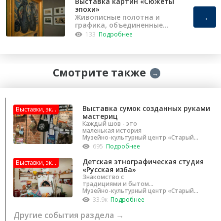
Выставка картин «Сюжеты
эпохи»
→
Живописные полотна и
графика, объединенные
человеческой судьбы.
133
Подробнее
Смотрите также
→
Выставка сумок созданных руками
Выставки, эк...
мастериц
Каждый шов - это
маленькая история
Музейно-культурный центр «Старый
город»
695
Подробнее
Детская этнографическая студия
Выставки, эк...
«Русская изба»
Знакомство с
традициями и бытом
родной страны
Музейно-культурный центр «Старый
город»
33.9к
Подробнее
Другие события раздела →