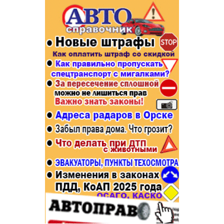
Популярное →
Строительство и ремонт
Афиша
Телекоммуникации и связь
Строительство и ремонт
Торговля
Авто и мото
Бизнес и финансы
Рестораны, кафе, бары
Юристы, Экспертиза, Страхование
Развлечения и отдых
Ремонт
Спорт Фитнес
Социальные организации
Недвижимость
Это интересно
Красота Косметология
Администрация