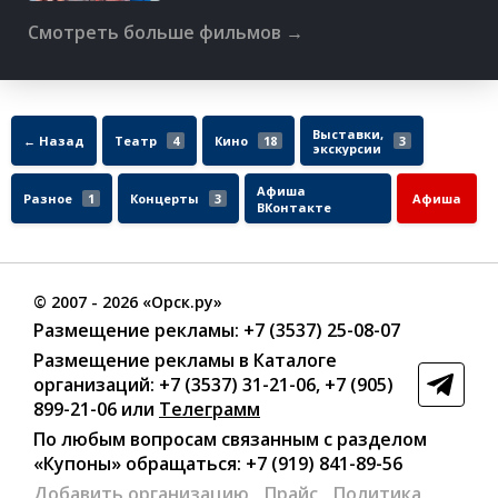
Смотреть больше фильмов →
Выставки,
← Назад
Театр
4
Кино
18
3
экскурсии
Афиша
Разное
1
Концерты
3
Афиша
ВКонтакте
©
2007
- 2026 «Орск.ру»
Размещение рекламы:
+7 (3537) 25-08-07
Размещение рекламы в Каталоге
организаций
:
+7 (3537) 31-21-06
,
+7 (905)
899-21-06
или
Телеграмм
По любым вопросам связанным с разделом
«Купоны»
обращаться:
+7 (919) 841-89-56
Добавить организацию
Прайс
Политика