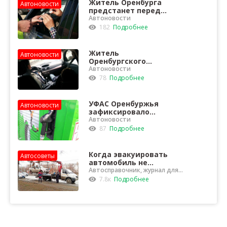
Житель Оренбурга
Автоновости
предстанет перед
судом за повторное
Автоновости
пьяное вождение
182
Подробнее
Житель
Автоновости
Оренбургского
района потерял
Автоновости
почти 1,5 млн
78
Подробнее
рублей, покупая
иномарку в
Интернете
УФАС Оренбуржья
Автоновости
зафиксировало
факты превышения
Автоновости
розничных цен на
87
Подробнее
топливо марок
АИ‑92 и АИ‑95
Когда эвакуировать
Автосоветы
автомобиль не
имеют права
Автосправочник, журнал для
водителей
7.8к
Подробнее