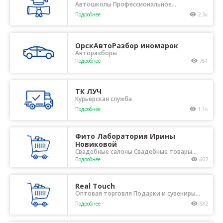
Автошколы Профессиональное
образование
Подробнее
2.3к
ОрскАвтоРазбор иномарок
Авторазборы
Подробнее
751
ТК ЛУЧ
Курьерская служба
Подробнее
1.1к
Фито Лаборатория Ирины
Новиковой
Свадебные салоны Свадебные товары
Товары для творчества Цветы, сад и
Подробнее
602
огород
Real Touch
Оптовая торговля Подарки и сувениры
Свадебные товары Товары для творчества
Подробнее
682
Хозтовары, товары для дома Цветы, сад и
огород