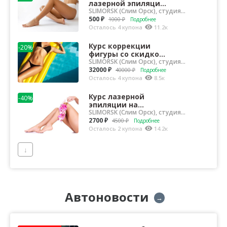
лазерной эпиляции
на аппарате
SLIMORSK (Слим Орск), студия
эффективной косметологии
Morpheus 8 со
500 ₽
1000 ₽
Подробнее
скидкой 50% в
Осталось 4 купона
11.2к
студ...
Курс коррекции
-20%
фигуры со скидкой
20% в студии
SLIMORSK (Слим Орск), студия
эффективной косметологии
эффективной
32000 ₽
40000 ₽
Подробнее
косметологии
Осталось 4 купона
8.5к
SLIMORSK
Курс лазерной
-40%
эпиляции на
аппарате Morpheus 8
SLIMORSK (Слим Орск), студия
эффективной косметологии
со скидкой 40% в
2700 ₽
4500 ₽
Подробнее
студии эффект...
Осталось 2 купона
14.2к
↓
Автоновости
→