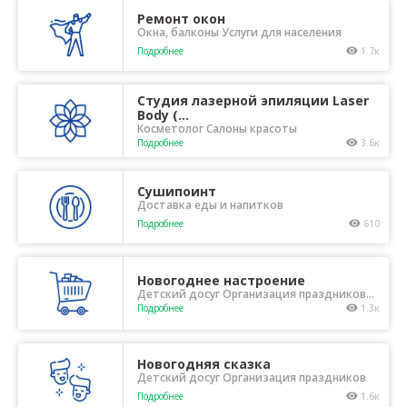
Ремонт окон
Окна, балконы Услуги для населения
Подробнее
1.7к
Студия лазерной эпиляции Laser
Body (...
Косметолог Салоны красоты
Подробнее
3.6к
Сушипоинт
Доставка еды и напитков
Подробнее
610
Новогоднее настроение
Детский досуг Организация праздников
Свадебные товары
Подробнее
1.3к
Новогодняя сказка
Детский досуг Организация праздников
Подробнее
1.6к