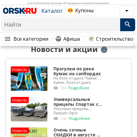
Медицина Здоровье
Промышленность
erid:2VfnxxhKSem Реклама. ИП Кучеренко Николай Николаевич
Каталог
Купоны
Путешествия, Туризм
Сельское хозяйство
Гостиницы
Городское хозяйство
Образование
Ветеринария, Зоотовары
Все категории
Афиша
Строительство 
Новости и акции
Бытовые услуги
Курьерская служба, Службы до...
→
СМИ и Реклама
Купоны
Прогулки по реке
Новость
Кумак на сапбордах
На базе отдыха "Кумак"
появились новые SUP-
Кумак, база отдыха
доски (сапборды)
794
Подробнее
Универсальные
Новость
прицепы Спартак со
склада в Орске
Легковые прицепы
размером от 2 до 2,8 м с
Прицеп-Орск
самосвальной системой
1.6к
Подробнее
Очень сочные
Новость
СКИДКИ в августе в