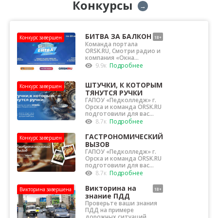
Конкурсы
→
БИТВА ЗА БАЛКОН
Конкурс завершен
18+
Команда портала
ORSK.RU, Смотри радио и
компания «Окна
«Фаворит» (ИП Гелунг О...
9.9к
Подробнее
ШТУЧКИ, К КОТОРЫМ
Конкурс завершен
ТЯНУТСЯ РУЧКИ
ГАПОУ «Педколледж» г.
Орска и команда ORSK.RU
подготовили для вас
конкурс тра...
8.7к
Подробнее
ГАСТРОНОМИЧЕСКИЙ
Конкурс завершен
12+
ВЫЗОВ
ГАПОУ «Педколледж» г.
Орска и команда ORSK.RU
подготовили для вас
интересный,...
8.7к
Подробнее
Викторина на
Викторина завершена
18+
знание ПДД
Проверьте ваши знания
ПДД на примере
дорожных ситуаций