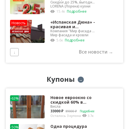
LORENA (ЛОРЕНА)!
Скидки до 25%, выгодная
рассрочка и бесплатный
LORENA (Лорена) кухни
дизайн‑проект
15.4к
Подробнее
«Испанская Дюна» -
Новость
красивая и
экономичная
Компания "Мир фасада и
кровли" предлагает
Мир фасада и кровли
металлочерепица
качественную кровлю
5.6к
Подробнее
Все новости →
↓
Купоны
→
Новое евроокно со
-63%
скидкой 60% в
компании Висла
Висла
33000 ₽
89000 ₽
Подробнее
Осталось 3 купона
3.7к
Одна процедура
-50%