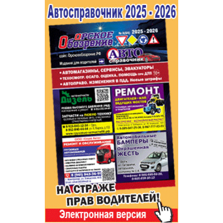
Популярное →
Строительство и ремонт
Афиша
Телекоммуникации и связь
Строительство и ремонт
Торговля
Авто и мото
Бизнес и финансы
Рестораны, кафе, бары
Юристы, Экспертиза, Страхование
Развлечения и отдых
Ремонт
Спорт Фитнес
Социальные организации
Недвижимость
Это интересно
Красота Косметология
Администрация