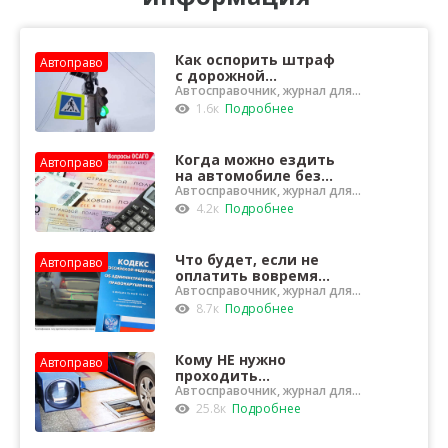
Как оспорить штраф
Автоправо
с дорожной
камеры?
Автосправочник, журнал для
водителей
1.6к
Подробнее
Когда можно ездить
Автоправо
на автомобиле без
полиса ОСАГО?
Автосправочник, журнал для
водителей
4.2к
Подробнее
Что будет, если не
Автоправо
оплатить вовремя
штраф за
Автосправочник, журнал для
водителей
нарушение ПДД?
8.7к
Подробнее
Кому НЕ нужно
Автоправо
проходить
техосмотр?
Автосправочник, журнал для
водителей
25.8к
Подробнее