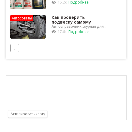
водителей
цвета?
15.2к
Подробнее
Как проверить
Автосоветы
подвеску самому
Автосправочник, журнал для
водителей
17.6к
Подробнее
↓