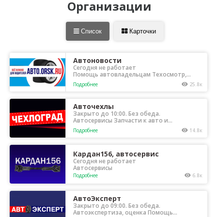
Организации
Список
Карточки
Автоновости
Сегодня не работает
Помощь автовладельцам Техосмотр,
автострахование
Подробнее
25.8к
Авточехлы
Закрыто до 10:00. Без обеда.
Автосервисы Запчасти к авто и
мототехнике
Подробнее
14.8к
Кардан156, автосервис
Сегодня не работает
Автосервисы
Подробнее
6.8к
АвтоЭксперт
Закрыто до 09:00. Без обеда.
Автоэкспертиза, оценка Помощь