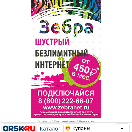
Популярное →
Строительство и ремонт
Афиша
Телекоммуникации и связь
Строительство и ремонт
Торговля
Авто и мото
Бизнес и финансы
Рестораны, кафе, бары
Юристы, Экспертиза, Страхование
Развлечения и отдых
Ремонт
Спорт Фитнес
Социальные организации
Недвижимость
Это интересно
Реклама. ИП Кучеренко Николай Николаевич
Красота Косметология
Администрация
Каталог
Купоны