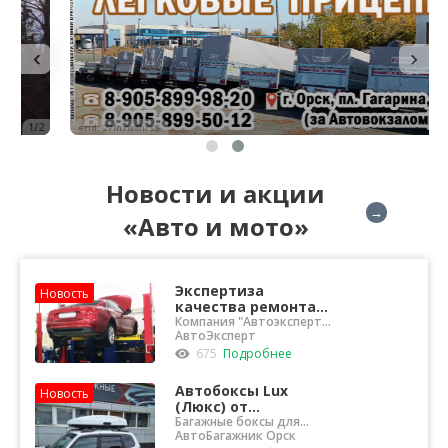
2/2
erid: 2Vfnxw8hrsS
Новости и акции
→
«Авто и мото»
Экспертиза
Новость
качества ремонта
автомобиля
Компания "Автоэксперт"
проведет
АвтоЭксперт
профессиональную
675
Подробнее
независимую экспертизу
ТС
Автобоксы Lux
Новость
(Люкс) от
официального
Багажные боксы для
любого автомобиля
АвтоБагажник Орск
дилера в Орске