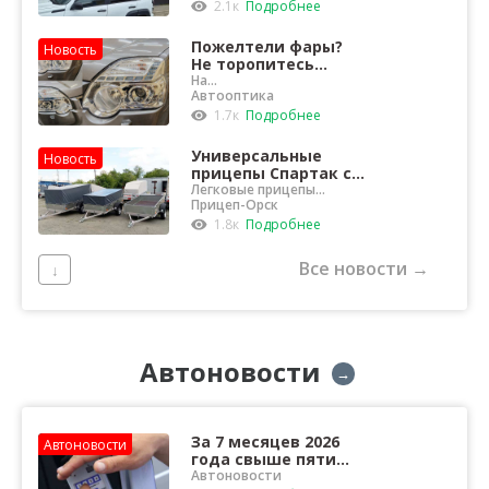
2.1к
Подробнее
Пожелтели фары?
Новость
Не торопитесь
покупать новые!
На
оригинальных фарах мож
Автооптика
но восстановить
1.7к
Подробнее
прозрачность и улучшить
свет
Универсальные
Новость
прицепы Спартак со
склада в Орске
Легковые прицепы
размером от 2 до 2,8 м с
Прицеп-Орск
самосвальной системой
1.8к
Подробнее
Все новости →
↓
Автоновости
→
За 7 месяцев 2026
Автоновости
года свыше пяти
тысяч орчан были
Автоновости