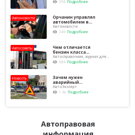
оштрафованы за
294
Подробнее
неправильную
тонировку стёкол
Орчанин управлял
Автоновости
автомобилем в
состоянии
Автоновости
опьянения и
349
Подробнее
лишился
автомобиля
Чем отличается
Автосоветы
бензин класса
"Евро-5" от "Евро-3"?
Автосправочник, журнал для
водителей
684
Подробнее
Зачем нужен
Новость
аварийный
комиссар?
АвтоЭксперт
1.4к
Подробнее
Автоправовая
информация