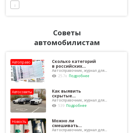
↓
Советы
автомобилистам
Сколько категорий
Автоправо
в российских
правах?
Автосправочник, журнал для
водителей
25.7к
Подробнее
Как выявить
Автосоветы
скрытые
недостатки при
Автосправочник, журнал для
водителей
покупке машины с
539
Подробнее
пробегом?
Можно ли
Новость
смешивать
антифризы разного
Автосправочник, журнал для