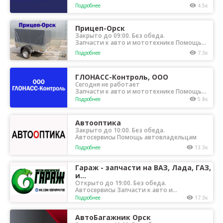
автовладельцам Эвакуаторы
Подробнее
4.5к
Прицеп-Орск
Закрыто до 09:00. Без обеда.
Запчасти к авто и мототехнике Помощь
автовладельцам
Подробнее
7.3к
ГЛОНАСС-Контроль, ООО
Сегодня не работает
Запчасти к авто и мототехнике Помощь
автовладельцам Техосмотр,
Подробнее
5.8к
автострахование
Автооптика
Закрыто до 10:00. Без обеда.
Автосервисы Помощь автовладельцам
Подробнее
13.3к
Гараж - запчасти на ВАЗ, Лада, ГАЗ,
и...
Открыто до 19:00. Без обеда.
Автосервисы Запчасти к авто и
мототехнике
Подробнее
17.3к
АвтоБагажник Орск