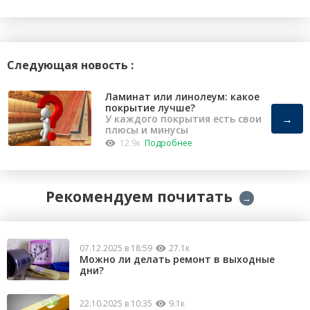
Следующая новость :
Ламинат или линолеум: какое
покрытие лучше?
→
У каждого покрытия есть свои
плюсы и минусы
12.9к
Подробнее
Рекомендуем почитать
→
07.12.2025 в 18:59
27.1к
Можно ли делать ремонт в выходные
дни?
22.10.2025 в 10:35
9.1к