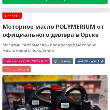
Новость
Моторное масло POLYMERIUM от
официального дилера в Орске
Магазин «Автомасла» предлагает моторное
масло нового поколения
Публикация 23.05.2024 в 9:02
~ 2 мин.
erid: 2VfnxvXGA64
4.7к