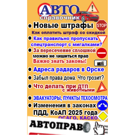
Популярное →
Строительство и ремонт
Афиша
Телекоммуникации и связь
Строительство и ремонт
Торговля
Авто и мото
Бизнес и финансы
Рестораны, кафе, бары
Юристы, Экспертиза, Страхование
Развлечения и отдых
Ремонт
Спорт Фитнес
Социальные организации
Недвижимость
Это интересно
Красота Косметология
Администрация