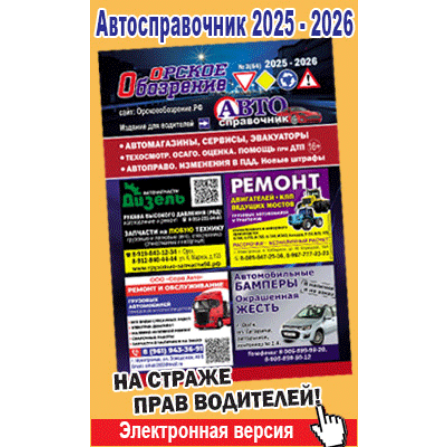
Популярное →
Строительство и ремонт
Афиша
Телекоммуникации и связь
Строительство и ремонт
Торговля
Авто и мото
Бизнес и финансы
Рестораны, кафе, бары
Юристы, Экспертиза, Страхование
Развлечения и отдых
Ремонт
Спорт Фитнес
Социальные организации
Недвижимость
Это интересно
Красота Косметология
Администрация