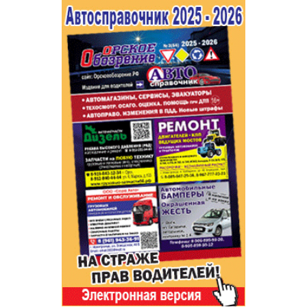
Популярное →
Строительство и ремонт
Афиша
Телекоммуникации и связь
Строительство и ремонт
Торговля
Авто и мото
Бизнес и финансы
Рестораны, кафе, бары
Юристы, Экспертиза, Страхование
Развлечения и отдых
Ремонт
Спорт Фитнес
Социальные организации
Недвижимость
Это интересно
Красота Косметология
Администрация