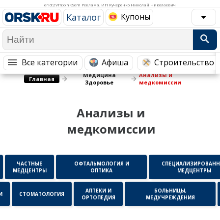
Медицина Здоровье
Промышленность
erid:2VfnxxhKSem Реклама. ИП Кучеренко Николай Николаевич
Каталог
Купоны
Путешествия, Туризм
Сельское хозяйство
Гостиницы
Городское хозяйство
Образование
Ветеринария, Зоотовары
Все категории
Афиша
Строительство 
Медицина
Анализы и
Бытовые услуги
Курьерская служба, Службы до...
Главная
Здоровье
медкомиссии
СМИ и Реклама
Купоны
Анализы и
медкомиссии
ЧАСТНЫЕ
ОФТАЛЬМОЛОГИЯ И
СПЕЦИАЛИЗИРОВАНН
МЕДЦЕНТРЫ
ОПТИКА
МЕДЦЕНТРЫ
АПТЕКИ И
БОЛЬНИЦЫ,
И
СТОМАТОЛОГИЯ
ОРТОПЕДИЯ
МЕДУЧРЕЖДЕНИЯ