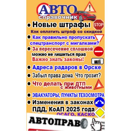
Популярное →
Строительство и ремонт
Афиша
Телекоммуникации и связь
Строительство и ремонт
Торговля
Авто и мото
Бизнес и финансы
Рестораны, кафе, бары
Юристы, Экспертиза, Страхование
Развлечения и отдых
Ремонт
Спорт Фитнес
Социальные организации
Недвижимость
Это интересно
Красота Косметология
Администрация