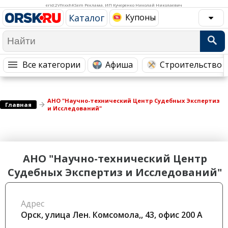
Медицина Здоровье
Промышленность
erid:2VfnxxhKSem Реклама. ИП Кучеренко Николай Николаевич
Каталог
Купоны
Путешествия, Туризм
Сельское хозяйство
Гостиницы
Городское хозяйство
Образование
Ветеринария, Зоотовары
Все категории
Афиша
Строительство 
Бытовые услуги
Курьерская служба, Службы до...
СМИ и Реклама
Купоны
АНО "Научно-технический Центр Судебных Экспертиз
Главная
и Исследований"
АНО "Научно-технический Центр
Судебных Экспертиз и Исследований"
Адрес
Орск, улица Лен. Комсомола,, 43, офис 200 А