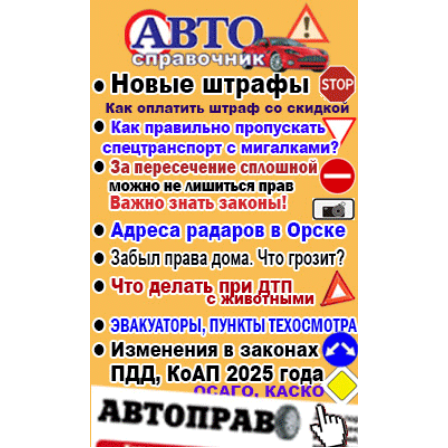
Популярное →
Строительство и ремонт
Афиша
Телекоммуникации и связь
Строительство и ремонт
Торговля
Авто и мото
Бизнес и финансы
Рестораны, кафе, бары
Юристы, Экспертиза, Страхование
Развлечения и отдых
Ремонт
Спорт Фитнес
Социальные организации
Недвижимость
Это интересно
Красота Косметология
Администрация