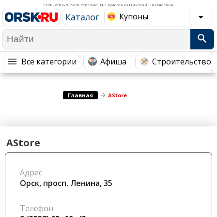
Медицина Здоровье
Промышленность
erid:2VfnxxhKSem Реклама. ИП Кучеренко Николай Николаевич
Каталог
Купоны
Путешествия, Туризм
Сельское хозяйство
Гостиницы
Городское хозяйство
Образование
Ветеринария, Зоотовары
Все категории
Афиша
Строительство 
Бытовые услуги
Курьерская служба, Службы до...
СМИ и Реклама
Купоны
Главная
AStore
AStore
Адрес
Орск, просп. Ленина, 35
Телефон