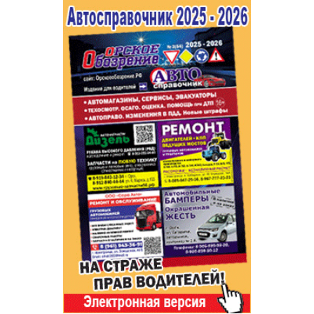
Популярное →
Строительство и ремонт
Афиша
Телекоммуникации и связь
Строительство и ремонт
Торговля
Авто и мото
Бизнес и финансы
Рестораны, кафе, бары
Юристы, Экспертиза, Страхование
Развлечения и отдых
Ремонт
Спорт Фитнес
Социальные организации
Недвижимость
Это интересно
Красота Косметология
Администрация