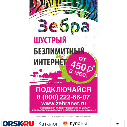
Популярное →
Строительство и ремонт
Афиша
Телекоммуникации и связь
Строительство и ремонт
Торговля
Авто и мото
Бизнес и финансы
Рестораны, кафе, бары
Юристы, Экспертиза, Страхование
Развлечения и отдых
Ремонт
Спорт Фитнес
Социальные организации
Недвижимость
Это интересно
Реклама. ИП Кучеренко Николай Николаевич
Красота Косметология
Администрация
Каталог
Купоны