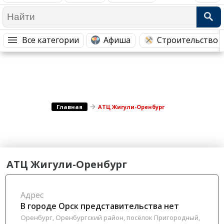
Медицина Здоровье
Промышленность
Путешествия, Туризм
Сельское хозяйство
Все категории
Афиша
Строительство 
Гостиницы
Городское хозяйство
Образование
Ветеринария, Зоотовары
Бытовые услуги
Курьерская служба, Службы до...
СМИ и Реклама
Купоны
Главная
АТЦ Жигули-Оренбург
АТЦ Жигули-Оренбург
Адрес
В городе Орск представительства нет
Оренбург, Оренбургский район, посёлок Пригородный,