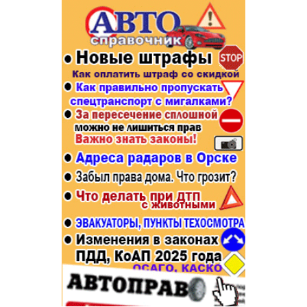
Популярное →
Строительство и ремонт
Афиша
Телекоммуникации и связь
Строительство и ремонт
Торговля
Авто и мото
Бизнес и финансы
Рестораны, кафе, бары
Юристы, Экспертиза, Страхование
Развлечения и отдых
Ремонт
Спорт Фитнес
Социальные организации
Недвижимость
Это интересно
Красота Косметология
Администрация