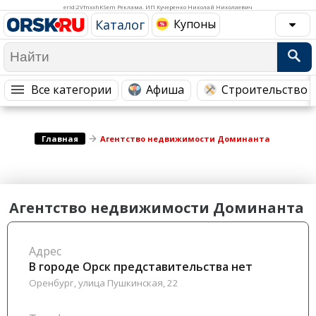
Медицина Здоровье
Промышленность
erid:2VfnxxhKSem Реклама. ИП Кучеренко Николай Николаевич
Каталог
Купоны
Путешествия, Туризм
Сельское хозяйство
Гостиницы
Городское хозяйство
Образование
Ветеринария, Зоотовары
Все категории
Афиша
Строительство 
Бытовые услуги
Курьерская служба, Службы до...
СМИ и Реклама
Купоны
Главная
Агентство недвижимости Доминанта
Агентство недвижимости Доминанта
Адрес
В городе Орск представительства нет
Оренбург, улица Пушкинская, 22