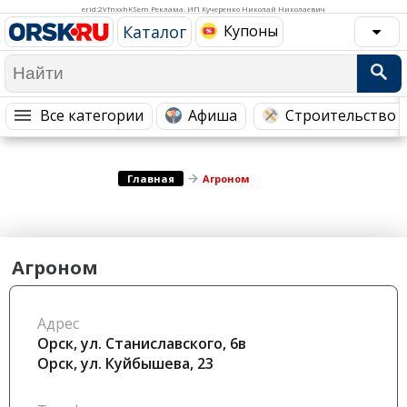
Медицина Здоровье
Промышленность
erid:2VfnxxhKSem Реклама. ИП Кучеренко Николай Николаевич
Каталог
Купоны
Путешествия, Туризм
Сельское хозяйство
Гостиницы
Городское хозяйство
Образование
Ветеринария, Зоотовары
Все категории
Афиша
Строительство 
Бытовые услуги
Курьерская служба, Службы до...
СМИ и Реклама
Купоны
Главная
Агроном
Агроном
Адрес
Орск, ул. ​Станиславского, 6в
Орск, ул. Куйбышева, 23