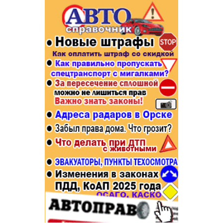
Популярное →
Строительство и ремонт
Афиша
Телекоммуникации и связь
Строительство и ремонт
Торговля
Авто и мото
Бизнес и финансы
Рестораны, кафе, бары
Юристы, Экспертиза, Страхование
Развлечения и отдых
Ремонт
Спорт Фитнес
Социальные организации
Недвижимость
Это интересно
Красота Косметология
Администрация