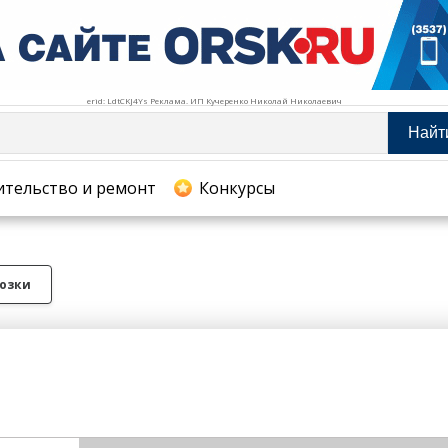
erid: LdtCKJ4Ys Реклама. ИП Кучеренко Николай Николаевич
Найт
тельство и ремонт
ительство и ремонт
Конкурсы
хование
озки