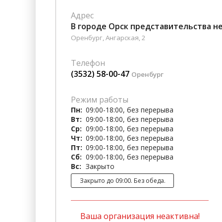
Гостиницы
Городское хозяйство
Адрес
В городе Орск представительства н
Образование
Ветеринария, Зоотовары
Оренбург, Ангарская, 2
Бытовые услуги
Курьерская служба, Служб
Телефон
СМИ и Реклама
Купоны
(3532) 58-00-47
Оренбург
Режим работы
Пн:
09:00-18:00, без перерыва
Вт:
09:00-18:00, без перерыва
Ср:
09:00-18:00, без перерыва
Чт:
09:00-18:00, без перерыва
Пт:
09:00-18:00, без перерыва
Сб:
09:00-18:00, без перерыва
Вс:
Закрыто
Закрыто до 09:00. Без обеда.
Ваша организация неактивна!