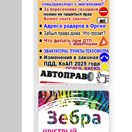
erid: LdtCKJjWj Реклама. ИП Кучеренко Николай
Николаевич
erid:2VfnxxhKSem Реклама. ИП Кучеренко Николай Николаевич