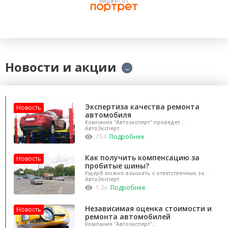
Виджет от
Новости и акции
→
Экспертиза качества ремонта
Новость
автомобиля
Компания "Автоэксперт" проведет
профессиональную независимую экспертизу ТС
АвтоЭксперт
754
Подробнее
Как получить компенсацию за
Новость
пробитые шины?
Ущерб можно взыскать с ответственных за
дорогу
АвтоЭксперт
1.2к
Подробнее
Независимая оценка стоимости и
Новость
ремонта автомобилей
Компания "Автоэксперт"