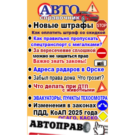
Популярное →
Строительство и ремонт
Афиша
Телекоммуникации и связь
Строительство и ремонт
Торговля
Авто и мото
Бизнес и финансы
Рестораны, кафе, бары
Юристы, Экспертиза, Страхование
Развлечения и отдых
Ремонт
Спорт Фитнес
Социальные организации
Недвижимость
Это интересно
Красота Косметология
Администрация