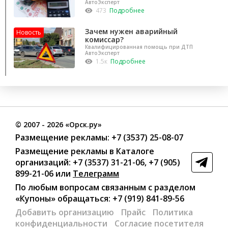
проведет профессиональную экспертизу и
АвтоЭксперт
оценку
473
Подробнее
Зачем нужен аварийный
Новость
комиссар?
Квалифицированная помощь при ДТП
АвтоЭксперт
1.5к
Подробнее
©
2007
- 2026 «Орск.ру»
Размещение рекламы:
+7 (3537) 25-08-07
Размещение рекламы в Каталоге
организаций
:
+7 (3537) 31-21-06
,
+7 (905)
899-21-06
или
Телеграмм
По любым вопросам связанным с разделом
«Купоны»
обращаться:
+7 (919) 841-89-56
Добавить организацию
Прайс
Политика
конфиденциальности
Согласие посетителя