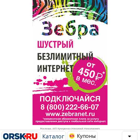
Популярное →
Строительство и ремонт
Афиша
Телекоммуникации и связь
Строительство и ремонт
Торговля
Авто и мото
Бизнес и финансы
Рестораны, кафе, бары
Юристы, Экспертиза, Страхование
Развлечения и отдых
Ремонт
Спорт Фитнес
Социальные организации
Недвижимость
Это интересно
Реклама. ИП Кучеренко Николай Николаевич
Красота Косметология
Администрация
Каталог
Купоны