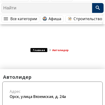
Медицина Здоровье
Промышленность
Путешествия, Туризм
Сельское хозяйство
Все категории
Афиша
Строительство 
Гостиницы
Городское хозяйство
Образование
Ветеринария, Зоотовары
Бытовые услуги
Курьерская служба, Службы до...
СМИ и Реклама
Купоны
Главная
Автолидер
Автолидер
Адрес
Орск, улица Вяземская, д. 24а