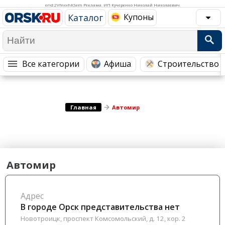
Медицина Здоровье
Промышленность
erid:2VfnxxhKSem Реклама. ИП Кучеренко Николай Николаевич
Каталог
Купоны
Путешествия, Туризм
Сельское хозяйство
Гостиницы
Городское хозяйство
Образование
Ветеринария, Зоотовары
Все категории
Афиша
Строительство 
Бытовые услуги
Курьерская служба, Службы до...
СМИ и Реклама
Купоны
Главная
Автомир
Автомир
Адрес
В городе Орск представительства нет
Новотроицк, проспект Комсомольский, д. 12, кор. 2