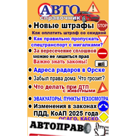
Популярное →
Строительство и ремонт
Афиша
Телекоммуникации и связь
Строительство и ремонт
Торговля
Авто и мото
Бизнес и финансы
Рестораны, кафе, бары
Юристы, Экспертиза, Страхование
Развлечения и отдых
Ремонт
Спорт Фитнес
Социальные организации
Недвижимость
Это интересно
Красота Косметология
Администрация