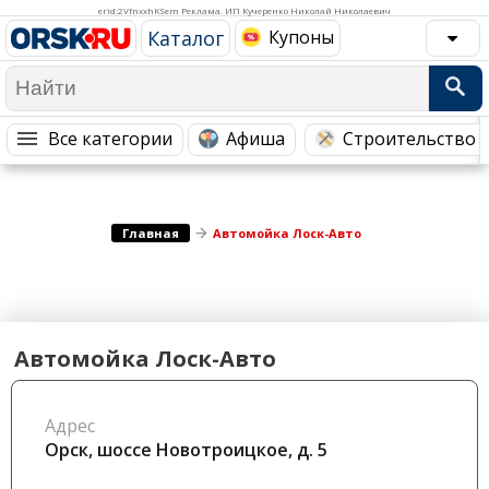
Медицина Здоровье
Промышленность
erid:2VfnxxhKSem Реклама. ИП Кучеренко Николай Николаевич
Каталог
Купоны
Путешествия, Туризм
Сельское хозяйство
Гостиницы
Городское хозяйство
Образование
Ветеринария, Зоотовары
Все категории
Афиша
Строительство 
Бытовые услуги
Курьерская служба, Службы до...
СМИ и Реклама
Купоны
Главная
Автомойка Лоск-Авто
Автомойка Лоск-Авто
Адрес
Орск, шоссе Новотроицкое, д. 5