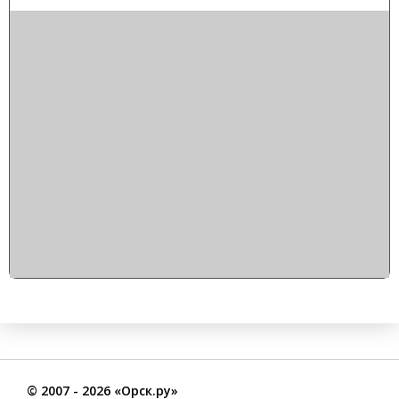
©
2007
- 2026 «Орск.ру»