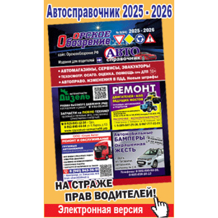
Популярное →
Строительство и ремонт
Афиша
Телекоммуникации и связь
Строительство и ремонт
Торговля
Авто и мото
Бизнес и финансы
Рестораны, кафе, бары
Юристы, Экспертиза, Страхование
Развлечения и отдых
Ремонт
Спорт Фитнес
Социальные организации
Недвижимость
Это интересно
Красота Косметология
Администрация