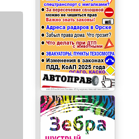
erid: LdtCKJjWj Реклама. ИП Кучеренко Николай
Николаевич
erid:2VfnxxhKSem Реклама. ИП Кучеренко Николай Николаевич