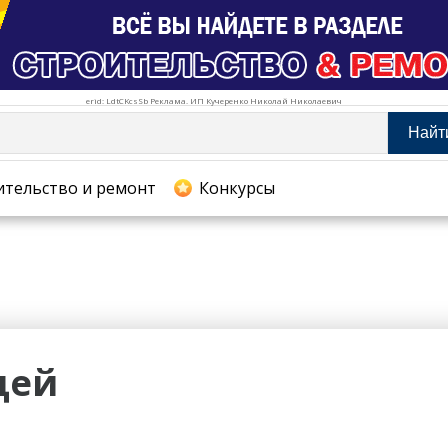
erid: LdtCKcsSb Реклама. ИП Кучеренко Николай Николаевич
Найт
тельство и ремонт
ительство и ремонт
Конкурсы
хование
цей