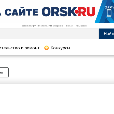
erid: LdtCKJ4Ys Реклама. ИП Кучеренко Николай Николаевич
Найт
тельство и ремонт
ительство и ремонт
Конкурсы
хование
нг