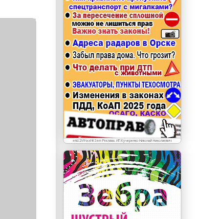
erid: LdtCKJjWj Реклама. ИП Кучеренко Николай
Николаевич
erid:2VfnxxhKSem Реклама. ИП Кучеренко Николай Николаевич