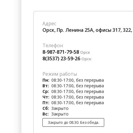
Гостиницы
Городское хозяйство
Образование
Ветеринария, Зоотовары
Адрес
Бытовые услуги
Курьерская служба, Служб
Орск, Пр. Ленина 25А, офисы 317, 322,
СМИ и Реклама
Купоны
Телефон
8-987-871-79-58
Орск
8(3537) 23-59-26
Орск
Режим работы
Пн:
08:30-17:00, без перерыва
Вт:
08:30-17:00, без перерыва
Ср:
08:30-17:00, без перерыва
Чт:
08:30-17:00, без перерыва
Пт:
08:30-17:00, без перерыва
Сб:
Закрыто
Вс:
Закрыто
Закрыто до 08:30. Без обеда.