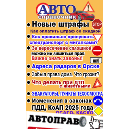
Популярное →
Строительство и ремонт
Афиша
Телекоммуникации и связь
Строительство и ремонт
Торговля
Авто и мото
Бизнес и финансы
Рестораны, кафе, бары
Юристы, Экспертиза, Страхование
Развлечения и отдых
Ремонт
Спорт Фитнес
Социальные организации
Недвижимость
Это интересно
Красота Косметология
Администрация