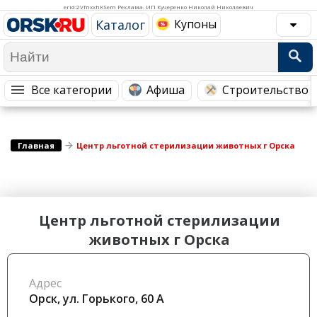
Медицина Здоровье
Промышленность
erid:2VfnxxhKSem Реклама. ИП Кучеренко Николай Николаевич
Каталог
Купоны
Путешествия, Туризм
Сельское хозяйство
Гостиницы
Городское хозяйство
Образование
Ветеринария, Зоотовары
Все категории
Афиша
Строительство 
Бытовые услуги
Курьерская служба, Службы до...
СМИ и Реклама
Купоны
Главная
Центр льготной стерилизации животных г Орска
Центр льготной стерилизации
животных г Орска
Адрес
Орск, ул. Горького, 60 А