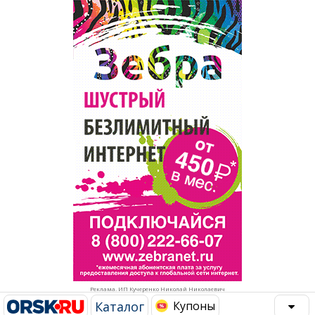
Популярное →
Строительство и ремонт
Афиша
Телекоммуникации и связь
Строительство и ремонт
Торговля
Авто и мото
Бизнес и финансы
Рестораны, кафе, бары
Юристы, Экспертиза, Страхование
Развлечения и отдых
Ремонт
Спорт Фитнес
Социальные организации
Недвижимость
Это интересно
Реклама. ИП Кучеренко Николай Николаевич
Красота Косметология
Администрация
Каталог
Купоны