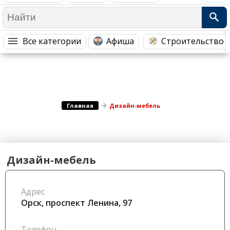
Медицина Здоровье
Промышленность
Путешествия, Туризм
Сельское хозяйство
Все категории
Афиша
Строительство 
Гостиницы
Городское хозяйство
Образование
Ветеринария, Зоотовары
Бытовые услуги
Курьерская служба, Службы до...
СМИ и Реклама
Купоны
Главная
Дизайн-мебель
Дизайн-мебель
Адрес
Орск, проспект Ленина, 97
Телефон