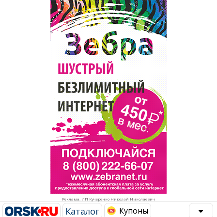
Популярное →
Строительство и ремонт
Афиша
Телекоммуникации и связь
Строительство и ремонт
Торговля
Авто и мото
Бизнес и финансы
Рестораны, кафе, бары
Юристы, Экспертиза, Страхование
Развлечения и отдых
Ремонт
Спорт Фитнес
Социальные организации
Недвижимость
Это интересно
Реклама. ИП Кучеренко Николай Николаевич
Красота Косметология
Администрация
Каталог
Купоны