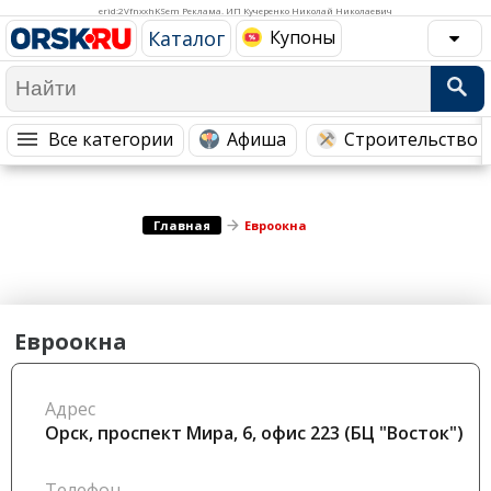
Медицина Здоровье
Промышленность
erid:2VfnxxhKSem Реклама. ИП Кучеренко Николай Николаевич
Каталог
Купоны
Путешествия, Туризм
Сельское хозяйство
Гостиницы
Городское хозяйство
Образование
Ветеринария, Зоотовары
Все категории
Афиша
Строительство 
Бытовые услуги
Курьерская служба, Службы до...
СМИ и Реклама
Купоны
Главная
Евроокна
Евроокна
Адрес
Орск, проспект Мира, 6, офис 223 (БЦ "Восток")
Телефон