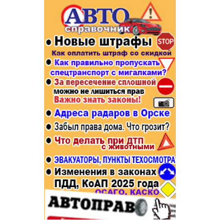
Популярное →
Строительство и ремонт
Афиша
Телекоммуникации и связь
Строительство и ремонт
Торговля
Авто и мото
Бизнес и финансы
Рестораны, кафе, бары
Юристы, Экспертиза, Страхование
Развлечения и отдых
Ремонт
Спорт Фитнес
Социальные организации
Недвижимость
Это интересно
Красота Косметология
Администрация