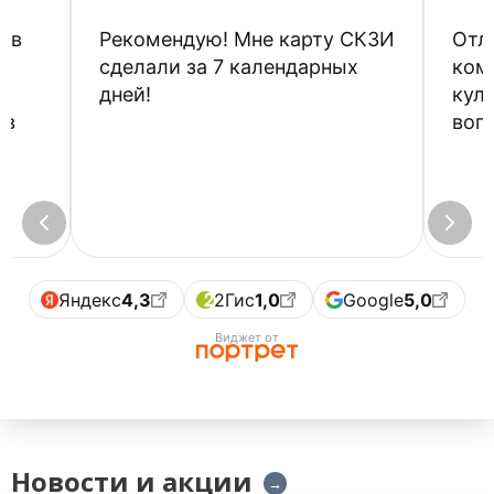
ов
Рекомендую! Мне карту СКЗИ
Отл
сделали за 7 календарных
ком
дней!
кул
 в
воп
Яндекс
4,3
2Гис
1,0
Google
5,0
Виджет от
Новости и акции
→