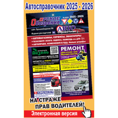
Популярное →
Строительство и ремонт
Афиша
Телекоммуникации и связь
Строительство и ремонт
Торговля
Авто и мото
Бизнес и финансы
Рестораны, кафе, бары
Юристы, Экспертиза, Страхование
Развлечения и отдых
Ремонт
Спорт Фитнес
Социальные организации
Недвижимость
Это интересно
Красота Косметология
Администрация