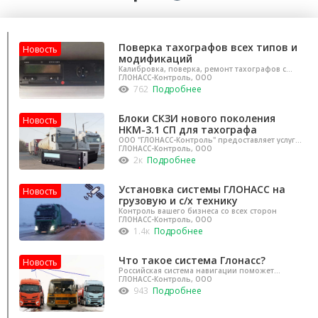
Поверка тахографов всех типов и
Новость
модификаций
Калибровка, поверка, ремонт тахографов с
СКЗИ по РФ и ЕСТР
ГЛОНАСС-Контроль, ООО
762
Подробнее
Блоки СКЗИ нового поколения
Новость
НКМ-3.1 СП для тахографа
ООО "ГЛОНАСС-Контроль" предоставляет услуги
по установке и продаже тахографов
ГЛОНАСС-Контроль, ООО
2к
Подробнее
Установка системы ГЛОНАСС на
Новость
грузовую и с/х технику
Контроль вашего бизнеса со всех сторон
ГЛОНАСС-Контроль, ООО
1.4к
Подробнее
Что такое система Глонасс?
Новость
Российская система навигации поможет
определить местоположения любого объекта
ГЛОНАСС-Контроль, ООО
943
Подробнее