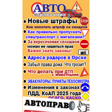
Популярное →
Строительство и ремонт
Афиша
Телекоммуникации и связь
Строительство и ремонт
Торговля
Авто и мото
Бизнес и финансы
Рестораны, кафе, бары
Юристы, Экспертиза, Страхование
Развлечения и отдых
Ремонт
Спорт Фитнес
Социальные организации
Недвижимость
Это интересно
Красота Косметология
Администрация