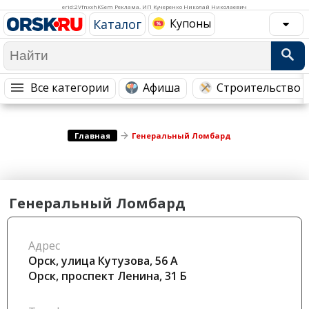
Медицина Здоровье
Промышленность
erid:2VfnxxhKSem Реклама. ИП Кучеренко Николай Николаевич
Каталог
Купоны
Путешествия, Туризм
Сельское хозяйство
Гостиницы
Городское хозяйство
Образование
Ветеринария, Зоотовары
Все категории
Афиша
Строительство 
Бытовые услуги
Курьерская служба, Службы до...
СМИ и Реклама
Купоны
Главная
Генеральный Ломбард
Генеральный Ломбард
Адрес
Орск, улица Кутузова, 56 А
Орск, проспект Ленина, 31 Б