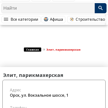
Медицина Здоровье
Промышленность
Путешествия, Туризм
Сельское хозяйство
Все категории
Афиша
Строительство 
Гостиницы
Городское хозяйство
Образование
Ветеринария, Зоотовары
Бытовые услуги
Курьерская служба, Службы до...
СМИ и Реклама
Купоны
Главная
Элит, парикмахерская
Элит, парикмахерская
Адрес
Орск, ул. ​Вокзальное шоссе, 1
Телефон