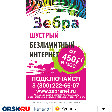
Популярное →
Строительство и ремонт
Афиша
Телекоммуникации и связь
Строительство и ремонт
Торговля
Авто и мото
Бизнес и финансы
Рестораны, кафе, бары
Юристы, Экспертиза, Страхование
Развлечения и отдых
Ремонт
Спорт Фитнес
Социальные организации
Недвижимость
Это интересно
Реклама. ИП Кучеренко Николай Николаевич
Красота Косметология
Администрация
Каталог
Купоны