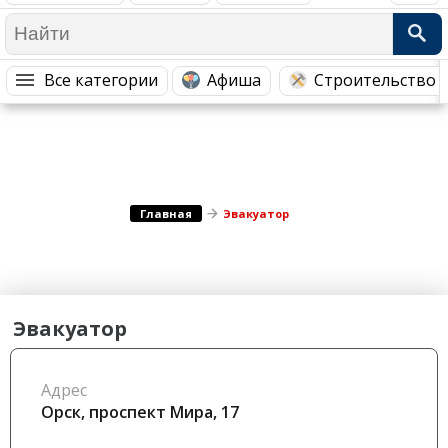
Медицина Здоровье
Промышленность
Путешествия, Туризм
Сельское хозяйство
Все категории
Афиша
Строительство 
Гостиницы
Городское хозяйство
Образование
Ветеринария, Зоотовары
Бытовые услуги
Курьерская служба, Службы до...
СМИ и Реклама
Купоны
Главная
Эвакуатор
Эвакуатор
Адрес
Орск, проспект Мира, 17