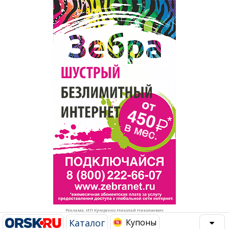
Популярное →
Строительство и ремонт
Афиша
Телекоммуникации и связь
Строительство и ремонт
Торговля
Авто и мото
Бизнес и финансы
Рестораны, кафе, бары
Юристы, Экспертиза, Страхование
Развлечения и отдых
Ремонт
Спорт Фитнес
Социальные организации
Недвижимость
Это интересно
Реклама. ИП Кучеренко Николай Николаевич
Красота Косметология
Администрация
Каталог
Купоны