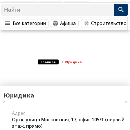
Медицина Здоровье
Промышленность
Путешествия, Туризм
Сельское хозяйство
Все категории
Афиша
Строительство 
Гостиницы
Городское хозяйство
Образование
Ветеринария, Зоотовары
Бытовые услуги
Курьерская служба, Службы до...
СМИ и Реклама
Купоны
Главная
Юридика
Юридика
Адрес
Орск, улица Московская, 17, офис 105/1 (первый
этаж, прямо)