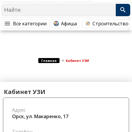
Медицина Здоровье
Промышленность
Путешествия, Туризм
Сельское хозяйство
Все категории
Афиша
Строительство 
Гостиницы
Городское хозяйство
Образование
Ветеринария, Зоотовары
Бытовые услуги
Курьерская служба, Службы до...
СМИ и Реклама
Купоны
Главная
Кабинет УЗИ
Кабинет УЗИ
Адрес
Орск, ул. ​Макаренко, 17
Телефон