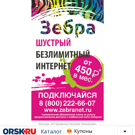
Популярное →
Строительство и ремонт
Афиша
Телекоммуникации и связь
Строительство и ремонт
Торговля
Авто и мото
Бизнес и финансы
Рестораны, кафе, бары
Юристы, Экспертиза, Страхование
Развлечения и отдых
Ремонт
Спорт Фитнес
Социальные организации
Недвижимость
Это интересно
Реклама. ИП Кучеренко Николай Николаевич
Красота Косметология
Администрация
Каталог
Купоны