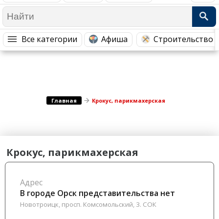
Медицина Здоровье
Промышленность
Путешествия, Туризм
Сельское хозяйство
Все категории
Афиша
Строительство 
Гостиницы
Городское хозяйство
Образование
Ветеринария, Зоотовары
Бытовые услуги
Курьерская служба, Службы до...
СМИ и Реклама
Купоны
Главная
Крокус, парикмахерская
Крокус, парикмахерская
Адрес
В городе Орск представительства нет
Новотроицк, просп. Комсомольский, 3. СОК