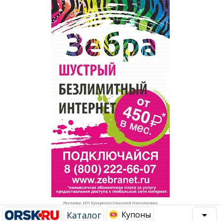
Популярное →
Строительство и ремонт
Афиша
Телекоммуникации и связь
Строительство и ремонт
Торговля
Авто и мото
Бизнес и финансы
Рестораны, кафе, бары
Юристы, Экспертиза, Страхование
Развлечения и отдых
Ремонт
Спорт Фитнес
Социальные организации
Недвижимость
Это интересно
Реклама. ИП Кучеренко Николай Николаевич
Красота Косметология
Администрация
Каталог
Купоны