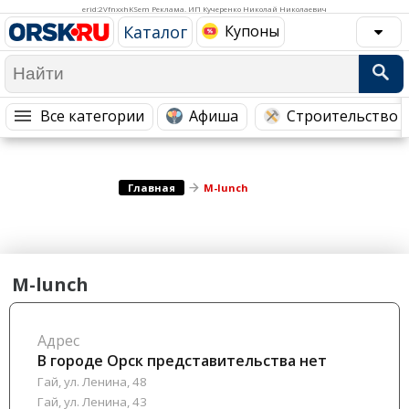
Медицина Здоровье
Промышленность
erid:2VfnxxhKSem Реклама. ИП Кучеренко Николай Николаевич
Каталог
Купоны
Путешествия, Туризм
Сельское хозяйство
Гостиницы
Городское хозяйство
Образование
Ветеринария, Зоотовары
Все категории
Афиша
Строительство 
Бытовые услуги
Курьерская служба, Службы до...
СМИ и Реклама
Купоны
Главная
M-lunch
M-lunch
Адрес
В городе Орск представительства нет
Гай, ул. Ленина, 48
Гай, ул. Ленина, 43