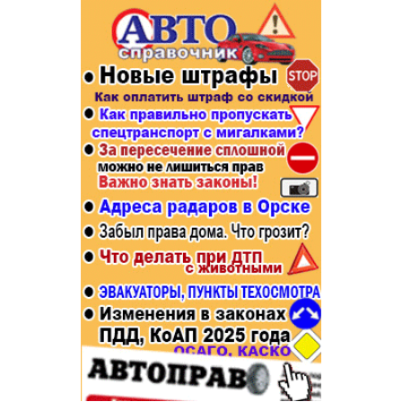
Популярное →
Строительство и ремонт
Афиша
Телекоммуникации и связь
Строительство и ремонт
Торговля
Авто и мото
Бизнес и финансы
Рестораны, кафе, бары
Юристы, Экспертиза, Страхование
Развлечения и отдых
Ремонт
Спорт Фитнес
Социальные организации
Недвижимость
Это интересно
Красота Косметология
Администрация