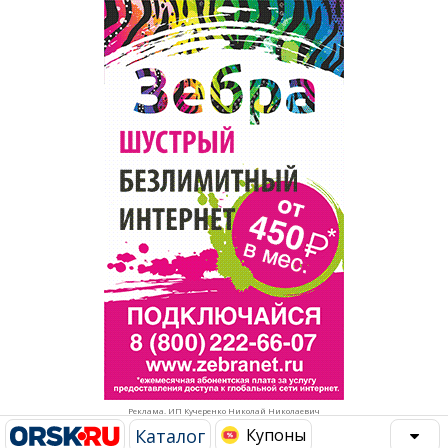
Популярное →
Строительство и ремонт
Афиша
Телекоммуникации и связь
Строительство и ремонт
Торговля
Авто и мото
Бизнес и финансы
Рестораны, кафе, бары
Юристы, Экспертиза, Страхование
Развлечения и отдых
Ремонт
Спорт Фитнес
Социальные организации
Недвижимость
Это интересно
Реклама. ИП Кучеренко Николай Николаевич
Красота Косметология
Администрация
Каталог
Купоны