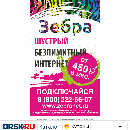
Популярное →
Строительство и ремонт
Афиша
Телекоммуникации и связь
Строительство и ремонт
Торговля
Авто и мото
Бизнес и финансы
Рестораны, кафе, бары
Юристы, Экспертиза, Страхование
Развлечения и отдых
Ремонт
Спорт Фитнес
Социальные организации
Недвижимость
Это интересно
Реклама. ИП Кучеренко Николай Николаевич
Красота Косметология
Администрация
Каталог
Купоны