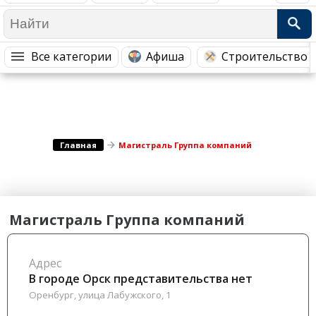
Медицина Здоровье
Промышленность
Путешествия, Туризм
Сельское хозяйство
Все категории
Афиша
Строительство 
Гостиницы
Городское хозяйство
Образование
Ветеринария, Зоотовары
Бытовые услуги
Курьерская служба, Службы до...
СМИ и Реклама
Купоны
Главная
Магистраль Группа компаний
Магистраль Группа компаний
Адрес
В городе Орск представительства нет
Оренбург, улица Лабужского, 1