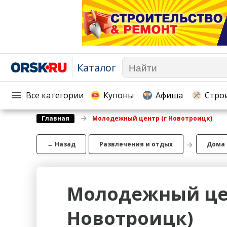
Каталог
Афиша
Телекоммуникации и связь
Популярное →
Строи
Строительство и ремонт
Торговля
Все категории
Купоны
Афиша
Стро
Авто и мото
Бизнес и финансы
Главная
Молодежный центр (г Новотроицк)
Рестораны, кафе, бары
Юристы, Экспертиза, Стра
Развлечения и отдых
Ремонт
← Назад
Развлечения и отдых
Дома 
Спорт Фитнес
Социальные организации
Недвижимость
Это интересно
Молодежный цен
Красота Косметология
Администрация
Медицина Здоровье
Промышленность
Новотроицк)
Путешествия, Туризм
Сельское хозяйство