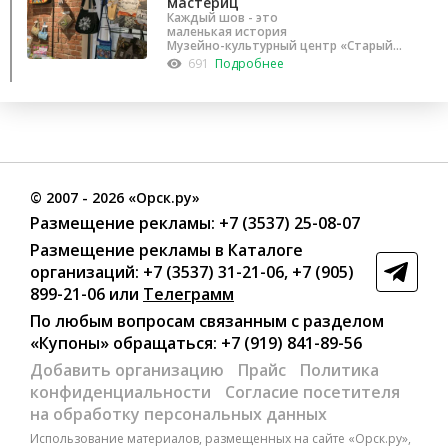
мастериц
Каждый шов - это
маленькая история
Музейно-культурный центр «Старый
город»
691
Подробнее
©
2007
- 2026 «Орск.ру»
Размещение рекламы:
+7 (3537) 25-08-07
Размещение рекламы в Каталоге
организаций
:
+7 (3537) 31-21-06
,
+7 (905)
899-21-06
или
Телеграмм
По любым вопросам связанным с разделом
«Купоны»
обращаться:
+7 (919) 841-89-56
Добавить организацию
Прайс
Политика
конфиденциальности
Согласие посетителя
на обработку персональных данных
Использование материалов, размещенных на сайте «Орск.ру»,