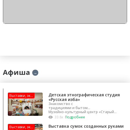
Афиша
→
Детская этнографическая студия
Выставки, эк...
«Русская изба»
Знакомство с
традициями и бытом
родной страны
Музейно-культурный центр «Старый
город»
33.8к
Подробнее
Выставка сумок созданных руками
Выставки, эк...