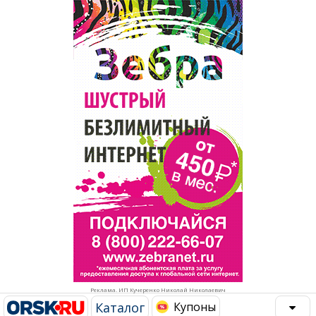
Популярное →
Строительство и ремонт
Афиша
Телекоммуникации и связь
Строительство и ремонт
Торговля
Авто и мото
Бизнес и финансы
Рестораны, кафе, бары
Юристы, Экспертиза, Страхование
Развлечения и отдых
Ремонт
Спорт Фитнес
Социальные организации
Недвижимость
Это интересно
Реклама. ИП Кучеренко Николай Николаевич
Красота Косметология
Администрация
Каталог
Купоны