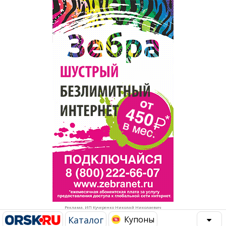
Популярное →
Строительство и ремонт
Афиша
Телекоммуникации и связь
Строительство и ремонт
Торговля
Авто и мото
Бизнес и финансы
Рестораны, кафе, бары
Юристы, Экспертиза, Страхование
Развлечения и отдых
Ремонт
Спорт Фитнес
Социальные организации
Недвижимость
Это интересно
Реклама. ИП Кучеренко Николай Николаевич
Красота Косметология
Администрация
Каталог
Купоны