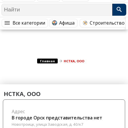
Медицина Здоровье
Промышленность
Путешествия, Туризм
Сельское хозяйство
Все категории
Афиша
Строительство 
Гостиницы
Городское хозяйство
Образование
Ветеринария, Зоотовары
Бытовые услуги
Курьерская служба, Службы до...
СМИ и Реклама
Купоны
Главная
НСТКА, ООО
НСТКА, ООО
Адрес
В городе Орск представительства нет
Новотроицк, улица Заводская, д. 40/к7