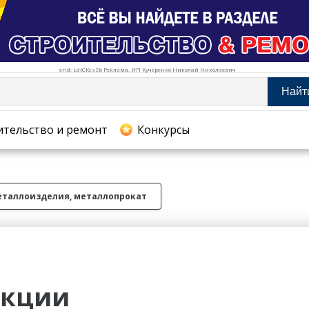
erid: LdtCKcsSb Реклама. ИП Кучеренко Николай Николаевич
Найт
тельство и ремонт
ительство и ремонт
Конкурсы
хование
таллоизделия, металлопрокат
укции