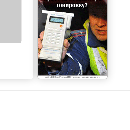
erid: LdtCK3cqq Реклама.ИП Кучеренко Николай Николаевич