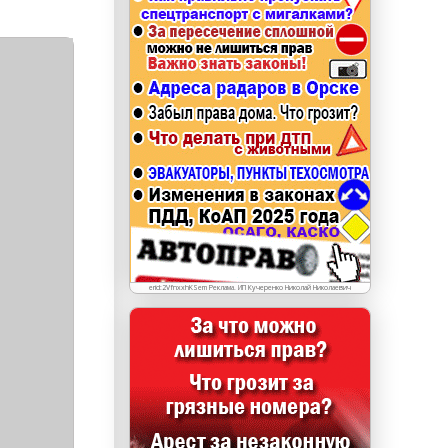
erid: LdtCKJjWj Реклама. ИП Кучеренко Николай
Николаевич
erid:2VfnxxhKSem Реклама. ИП Кучеренко Николай Николаевич