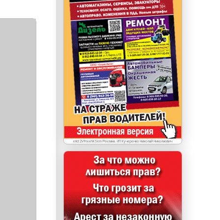
erid: LdtCKJjWj Реклама. ИП Кучеренко Николай
Николаевич
erid:2VfnxxhKSem Реклама. ИП Кучеренко Николай Николаевич