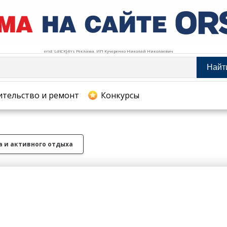
erid: LdtCKJ4Ys Реклама. ИП Кучеренко Николай Николаевич
Найт
тельство и ремонт
ительство и ремонт
Конкурсы
хование
а и активного отдыха