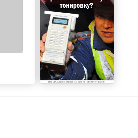
erid: LdtCK3cqq Реклама.ИП Кучеренко Николай Николаевич