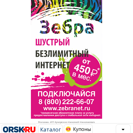
Популярное →
Строительство и ремонт
Афиша
Телекоммуникации и связь
Строительство и ремонт
Торговля
Авто и мото
Бизнес и финансы
Рестораны, кафе, бары
Юристы, Экспертиза, Страхование
Развлечения и отдых
Ремонт
Спорт Фитнес
Социальные организации
Недвижимость
Это интересно
Реклама. ИП Кучеренко Николай Николаевич
Красота Косметология
Администрация
Каталог
Купоны