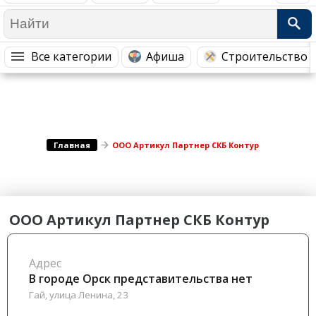
Медицина Здоровье
Промышленность
Путешествия, Туризм
Сельское хозяйство
Все категории
Афиша
Строительство 
Гостиницы
Городское хозяйство
Образование
Ветеринария, Зоотовары
Бытовые услуги
Курьерская служба, Службы до...
СМИ и Реклама
Купоны
Главная
ООО Артикул Партнер СКБ Контур
ООО Артикул Партнер СКБ Контур
Адрес
В городе Орск представительства нет
Гай, улица Ленина, 23