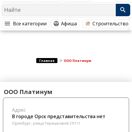
Медицина Здоровье
Промышленность
Путешествия, Туризм
Сельское хозяйство
Все категории
Афиша
Строительство 
Гостиницы
Городское хозяйство
Образование
Ветеринария, Зоотовары
Бытовые услуги
Курьерская служба, Службы до...
СМИ и Реклама
Купоны
Главная
ООО Платинум
ООО Платинум
Адрес
В городе Орск представительства нет
Оренбург, улица Терешковой 291\1