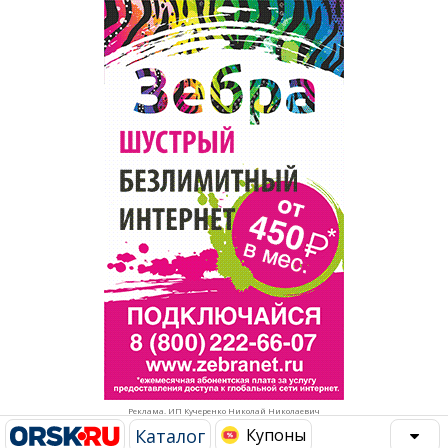
Популярное →
Строительство и ремонт
Афиша
Телекоммуникации и связь
Строительство и ремонт
Торговля
Авто и мото
Бизнес и финансы
Рестораны, кафе, бары
Юристы, Экспертиза, Страхование
Развлечения и отдых
Ремонт
Спорт Фитнес
Социальные организации
Недвижимость
Это интересно
Реклама. ИП Кучеренко Николай Николаевич
Красота Косметология
Администрация
Каталог
Купоны