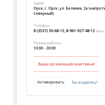
Адрес
Гостиницы
Городское хозяйство
Орск, г. Орск, ул. Беляева, 2а (напро
Северный)
Образование
Ветеринария, Зоотовары
Бытовые услуги
Курьерская служба, Служб
Телефон
СМИ и Реклама
Купоны
8 (3537) 30-68-12, 8-961-927-48-12
Орск
Режим работы
10:00 - 20:00
Ваша организация неактивна!
Активировать
Вы владелец?