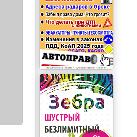
erid: LdtCKJjWj Реклама. ИП Кучеренко Николай
Николаевич
erid:2VfnxxhKSem Реклама. ИП Кучеренко Николай Николаевич