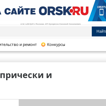
erid: LdtCKJ4Ys Реклама. ИП Кучеренко Николай Николаевич
Найт
тельство и ремонт
ительство и ремонт
Конкурсы
хование
 прически и