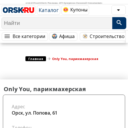
Медицина Здоровье
Промышленность
erid:2VfnxxhKSem Реклама. ИП Кучеренко Николай Николаевич
Каталог
Купоны
Путешествия, Туризм
Сельское хозяйство
Гостиницы
Городское хозяйство
Образование
Ветеринария, Зоотовары
Все категории
Афиша
Строительство 
Бытовые услуги
Курьерская служба, Службы до...
СМИ и Реклама
Купоны
Главная
Only You, парикмахерская
Only You, парикмахерская
Адрес
Орск, ул. ​Попова, 61
Телефон