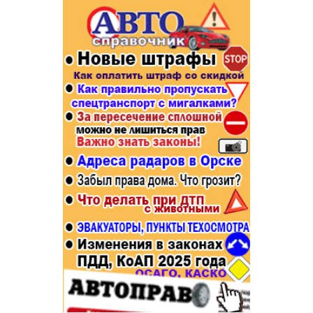
Популярное →
Строительство и ремонт
Афиша
Телекоммуникации и связь
Строительство и ремонт
Торговля
Авто и мото
Бизнес и финансы
Рестораны, кафе, бары
Юристы, Экспертиза, Страхование
Развлечения и отдых
Ремонт
Спорт Фитнес
Социальные организации
Недвижимость
Это интересно
Красота Косметология
Администрация