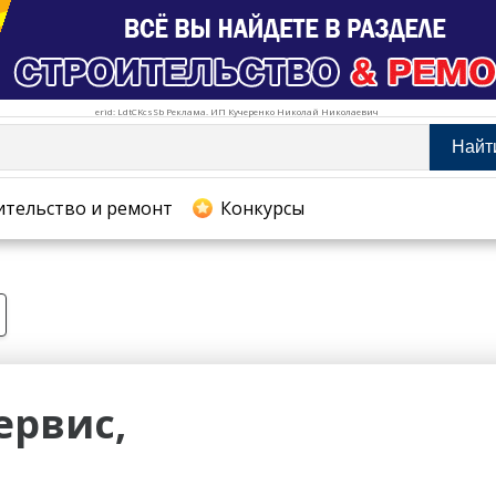
erid: LdtCKcsSb Реклама. ИП Кучеренко Николай Николаевич
Найт
тельство и ремонт
ительство и ремонт
Конкурсы
хование
ервис,