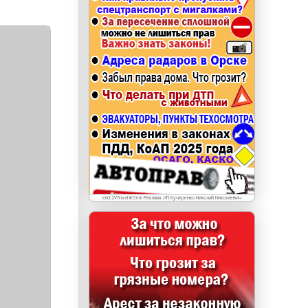
erid: LdtCKJjWj Реклама. ИП Кучеренко Николай
Николаевич
erid:2VfnxxhKSem Реклама. ИП Кучеренко Николай Николаевич