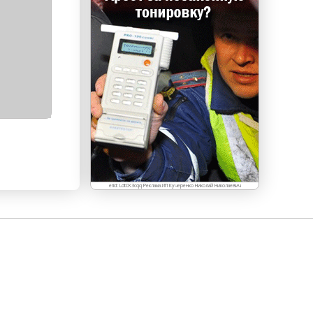
erid: LdtCK3cqq Реклама.ИП Кучеренко Николай Николаевич