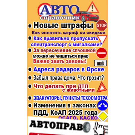
Популярное →
Строительство и ремонт
Афиша
Телекоммуникации и связь
Строительство и ремонт
Торговля
Авто и мото
Бизнес и финансы
Рестораны, кафе, бары
Юристы, Экспертиза, Страхование
Развлечения и отдых
Ремонт
Спорт Фитнес
Социальные организации
Недвижимость
Это интересно
Красота Косметология
Администрация