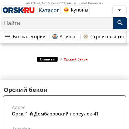
Медицина Здоровье
Промышленность
erid:2VfnxxhKSem Реклама. ИП Кучеренко Николай Николаевич
Каталог
Купоны
Путешествия, Туризм
Сельское хозяйство
Гостиницы
Городское хозяйство
Образование
Ветеринария, Зоотовары
Все категории
Афиша
Строительство 
Бытовые услуги
Курьерская служба, Службы до...
СМИ и Реклама
Купоны
Главная
Орский бекон
Орский бекон
Адрес
Орск, 1-й Домбаровский переулок 41
Телефон